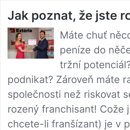
Jak poznat, že jste 
Máte chuť něco
peníze do něče
tržní potenciá
podnikat? Zároveň máte rad
společnosti než riskovat s
rozený franchisant! Cože 
chcete-li franšízant) je v