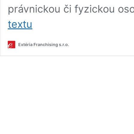
právnickou či fyzickou o
Jak
textu
poznat,
že
jste
Extéria Franchising s.r.o.
rozený
franšízant?