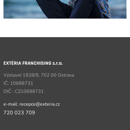
EXTÉRIA FRANCHISING s.r.o.
Výstavní 1928/9, 702 00 Ostrava
IČ: 10688731
DIČ : CZ10688731
e-mail: recepce@exteria.cz
720 023 709