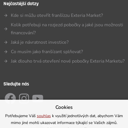
Nejčastější dotzy
Kde si můžu otevřít franšízzu Exteria Market?
Kolik potřebuji na rozjezd pobočky a jaké jsou možnosti
financování?
Jaká je návratnost investice?
Co musím jako franšízant splňovat?
Jak dlouho trvá otevření nové pobočky Exteria Marketu?
Sledujte nás
Cookies
Potřebujeme Váš
souhlas
k využití jednotlivých dat, abychom Vám
mimo jiné mohli ukazovat informace týkající se Vašich zájmů.