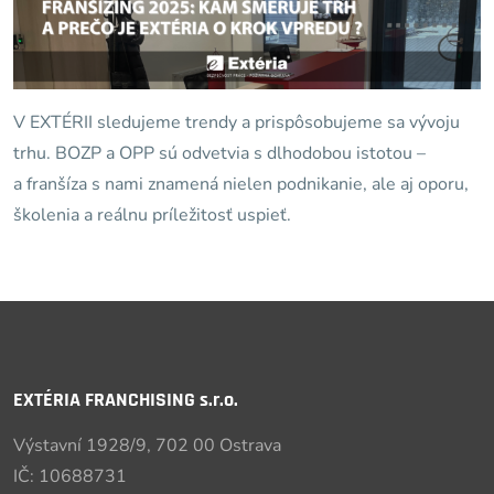
V EXTÉRII sledujeme trendy a prispôsobujeme sa vývoju
trhu. BOZP a OPP sú odvetvia s dlhodobou istotou –
a franšíza s nami znamená nielen podnikanie, ale aj oporu,
školenia a reálnu príležitosť uspieť.
EXTÉRIA FRANCHISING s.r.o.
Výstavní 1928/9, 702 00 Ostrava
IČ: 10688731