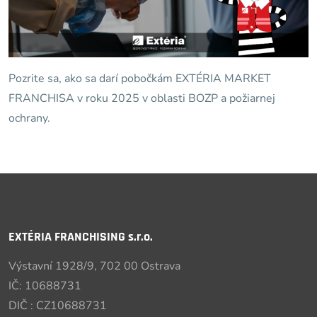
Pozrite sa, ako sa darí pobočkám EXTÉRIA MARKET
FRANCHISA v roku 2025 v oblasti BOZP a požiarnej
ochrany.
EXTÉRIA FRANCHISING s.r.o.
Výstavní 1928/9, 702 00 Ostrava
IČ: 10688731
DIČ : CZ10688731