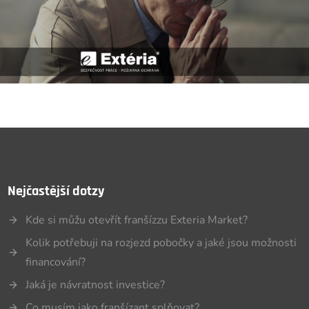
Nejčastější dotzy
Kde si můžu otevřít franšízzu Exteria Market?
Kolik potřebuji na rozjezd pobočky a jaké jsou možnosti
financování?
Jaká je návratnost investice?
Co musím jako franšízant splňovat?