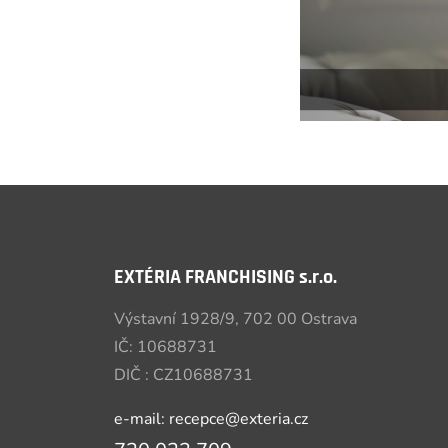
EXTÉRIA FRANCHISING s.r.o.
Výstavní 1928/9, 702 00 Ostrava
IČ: 10688731
DIČ : CZ10688731
e-mail: recepce@exteria.cz