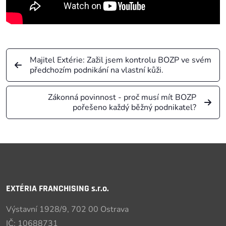
Majitel Extérie: Zažil jsem kontrolu BOZP ve svém
předchozím podnikání na vlastní kůži.
Zákonná povinnost - proč musí mít BOZP
pořešeno každý běžný podnikatel?
EXTÉRIA FRANCHISING s.r.o.
Výstavní 1928/9, 702 00 Ostrava
IČ: 10688731