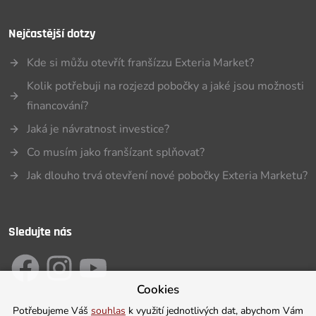
Nejčastější dotzy
Kde si můžu otevřít franšízzu Exteria Market?
Kolik potřebuji na rozjezd pobočky a jaké jsou možnosti
financování?
Jaká je návratnost investice?
Co musím jako franšízant splňovat?
Jak dlouho trvá otevření nové pobočky Exteria Marketu?
Sledujte nás
Cookies
Potřebujeme Váš
souhlas
k využití jednotlivých dat, abychom Vám