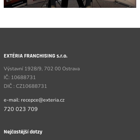
EXTÉRIA FRANCHISING s.r.o.
Výstavní 1928/9, 702 00 Ostrava
IČ: 10688731
DIČ : CZ10688731
e-mail: recepce@exteria.cz
720 023 709
Nejčastější dotzy