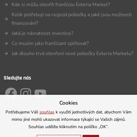
Kde si můžu otevřít franšízzu Exteria Market?
Kolik potřebuji na rozjezd pobočky a jaké jsou možnosti
financování?
Jaká je návratnost investice?
Co musím jako franšízant splňovat?
Jak dlouho trvá otevření nové pobočky Exteria Marketu?
Sledujte nás
Cookies
Potřebujeme Váš
souhlas
k využití jednotlivých dat, abychom Vám
mimo jiné mohli ukazovat informace týkající se Vašich zájmů.
Souhlas udělíte kliknutím na políčko „OK“.
©
2024 EXTÉRIA FRANCHISING s.r.o. |
Nastavení cookies