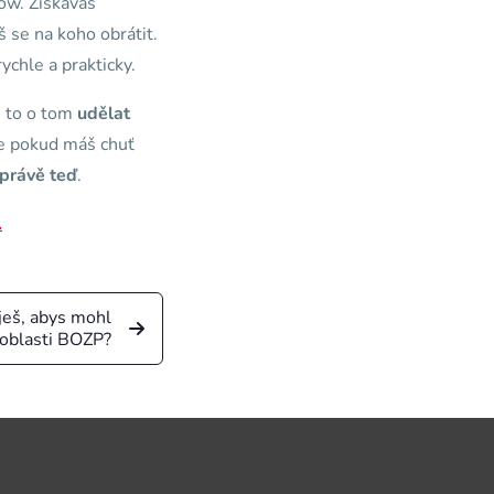
ow. Získáváš
 se na koho obrátit.
ychle a prakticky.
e to o tom
udělat
ože pokud máš chuť
 právě teď
.
.
ješ, abys mohl
v oblasti BOZP?