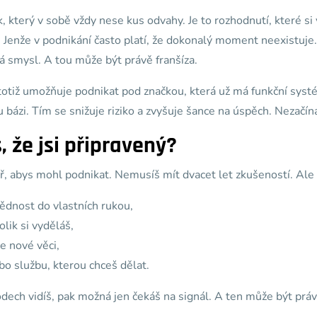
k, který v sobě vždy nese kus odvahy. Je to rozhodnutí, které si 
. Jenže v podnikání často platí, že dokonalý moment neexistuje.
vá smysl. A tou může být právě franšíza.
totiž umožňuje podnikat pod značkou, která už má funkční sys
u bázi. Tím se snižuje riziko a zvyšuje šance na úspěch. Nezačín
 že jsi připravený?
, abys mohl podnikat. Nemusíš mít dvacet let zkušeností. Ale
ědnost do vlastních rukou,
olik si vyděláš,
e nové věci,
bo službu, kterou chceš dělat.
dech vidíš, pak možná jen čekáš na signál. A ten může být práv