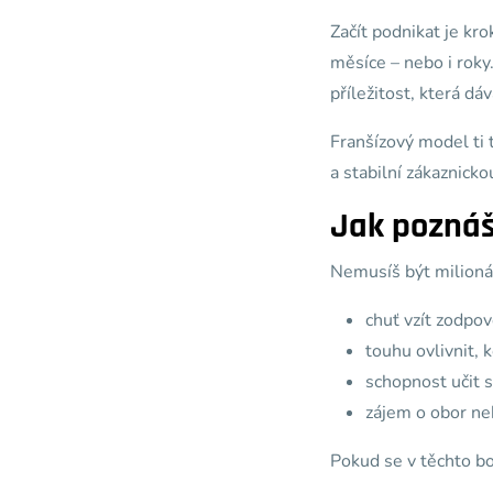
Začít podnikat je kro
měsíce – nebo i roky
příležitost, která dá
Franšízový model ti 
a stabilní zákaznicko
Jak poznáš,
Nemusíš být milionář
chuť vzít zodpov
touhu ovlivnit, k
schopnost učit s
zájem o obor ne
Pokud se v těchto bo