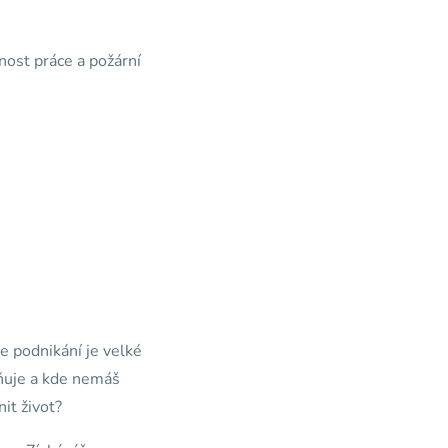
nost práce a požární
že podnikání je velké
lňuje a kde nemáš
it život?