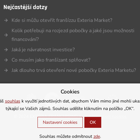
Nejčastější dotzy
Kde si můžu otevřít franšízzu Exteria Market?
Kolik potřebuji na rozjezd pobočky a jaké jsou možnosti
financování?
Jaká je návratnost investice?
Co musím jako franšízant splňovat?
Jak dlouho trvá otevření nové pobočky Exteria Marketu?
Cookies
Váš
souhlas
k využití jednotlivých dat, abychom Vám mimo jiné mohli uka
týkající se Vašich zájmů. Souhlas udělíte kliknutím na políčko „OK“.
©
2024 EXTÉRIA FRANCHISING s.r.o. |
Nastavení cookies
Nastavení cookies
OK
Souhlas můžete odmítnout
zde
.