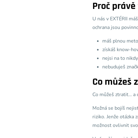
Proč právě
U nás v EXTÉRII máš 
ochrana jsou povinno
máš plnou meto
získáš know-how
nejsi na to nik
nebuduješ značk
Co můžeš z
Co můžeš ztratit… a 
Možná se bojíš nejist
riziko. Jenže otázka z
možnost ovlivnit svo