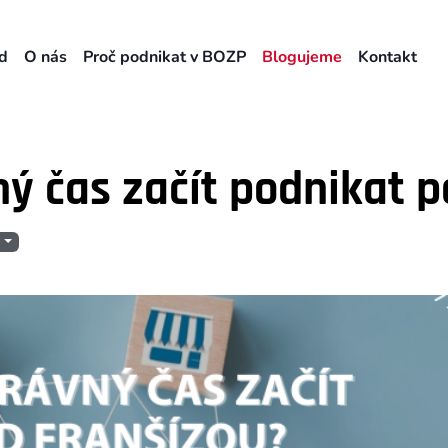
d
O nás
Proč podnikat v BOZP
Blogujeme
Kontakt
ný čas začít podnikat 
e