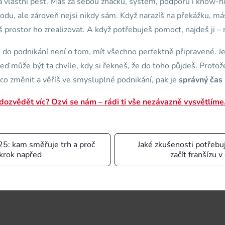
a vlastní pěst. Máš za sebou značku, systém, podporu i know-h
du, ale zároveň nejsi nikdy sám. Když narazíš na překážku, máš
prostor ho zrealizovat. A když potřebuješ pomoct, najdeš ji – r
 do podnikání není o tom, mít všechno perfektně připravené. J
teď může být ta chvíle, kdy si řekneš, že do toho půjdeš. Prot
co změnit a věříš ve smysluplné podnikání, pak je
správný čas
dozvědět víc? Ozvi se nám – rádi ti vše nezávazně vysvětlíme
25: kam směřuje trh a proč
Jaké zkušenosti potřebu
krok napřed
začít franšízu 