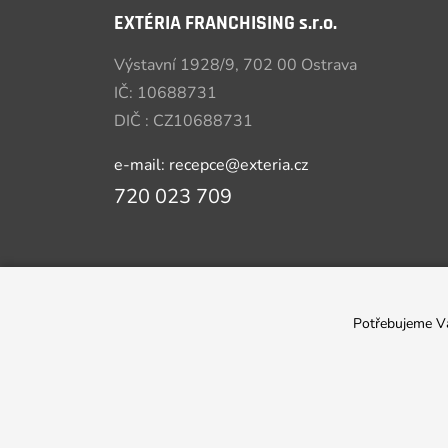
EXTÉRIA FRANCHISING s.r.o.
Výstavní 1928/9, 702 00 Ostrava
IČ: 10688731
DIČ : CZ10688731
e-mail: recepce@exteria.cz
720 023 709
Potřebujeme 