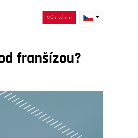
Mám zájem
pod franšízou?