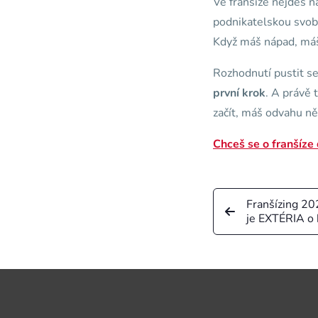
Ve franšíze nejdeš n
podnikatelskou svobo
Když máš nápad, máš 
Rozhodnutí pustit se
první krok
. A právě 
začít, máš odvahu ně
Chceš se o franšíze 
Franšízing 20
je EXTÉRIA o 