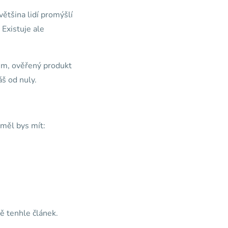
většina lidí promýšlí
 Existuje ale
tém, ověřený produkt
áš od nuly.
 měl bys mít:
ě tenhle článek.