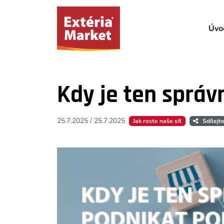
Úvo
Kdy je ten správ
25.7.2025
/
25.7.2025
Jak roste naše síť
Sdílejt