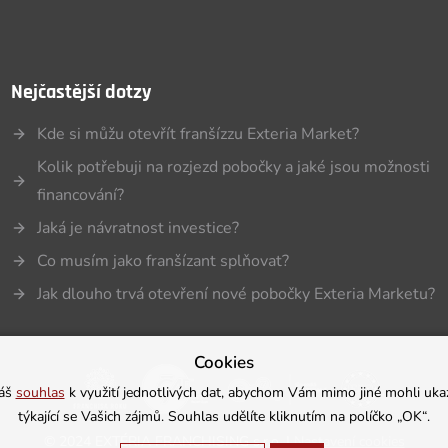
Nejčastější dotzy
Kde si můžu otevřít franšízzu Exteria Market?
Kolik potřebuji na rozjezd pobočky a jaké jsou možnosti
financování?
Jaká je návratnost investice?
Co musím jako franšízant splňovat?
Jak dlouho trvá otevření nové pobočky Exteria Marketu?
Cookies
Váš
souhlas
k využití jednotlivých dat, abychom Vám mimo jiné mohli uka
týkající se Vašich zájmů. Souhlas udělíte kliknutím na políčko „OK“.
©
2024 EXTÉRIA FRANCHISING s.r.o. |
Nastavení cookies