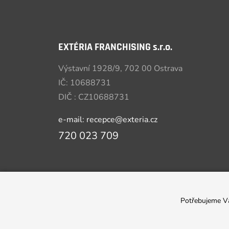
EXTÉRIA FRANCHISING s.r.o.
Výstavní 1928/9, 702 00 Ostrava
IČ: 10688731
DIČ : CZ10688731
e-mail: recepce@exteria.cz
720 023 709
Potřebujeme 