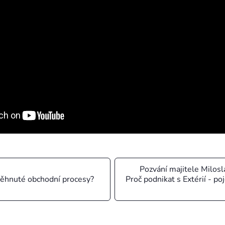
Pozvání majitele Milos
aběhnuté obchodní procesy?
Proč podnikat s Extérií - p