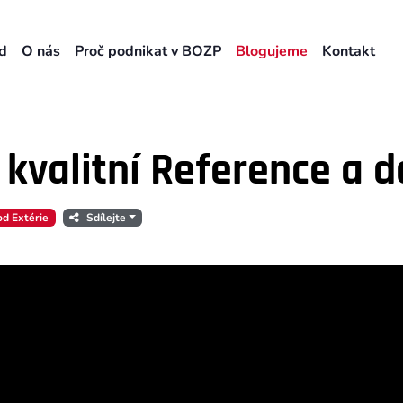
d
O nás
Proč podnikat v BOZP
Blogujeme
Kontakt
= kvalitní Reference a 
d Extérie
Sdílejte