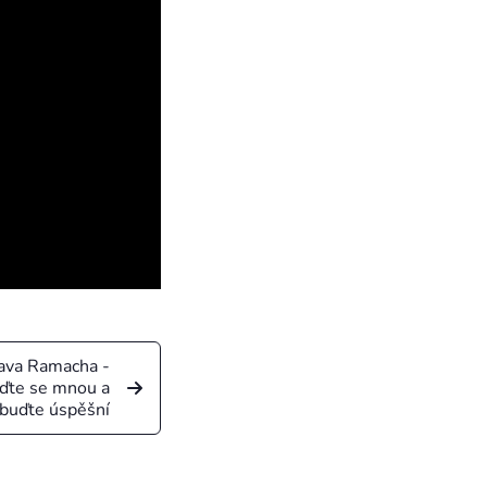
lava Ramacha -
ojďte se mnou a
buďte úspěšní