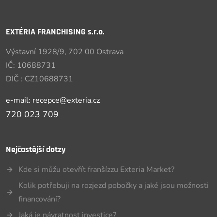
EXTÉRIA FRANCHISING s.r.o.
Výstavní 1928/9, 702 00 Ostrava
IČ: 10688731
DIČ : CZ10688731
e-mail: recepce@exteria.cz
720 023 709
Nejčastější dotzy
Kde si můžu otevřít franšízzu Exteria Market?
Kolik potřebuji na rozjezd pobočky a jaké jsou možnosti
financování?
Jaká je návratnost investice?