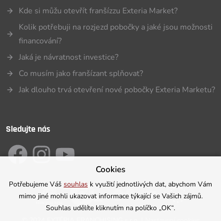
Kde si můžu otevřít franšízzu Exteria Market?
Kolik potřebuji na rozjezd pobočky a jaké jsou možnosti
financování?
Jaká je návratnost investice?
Co musím jako franšízant splňovat?
Jak dlouho trvá otevření nové pobočky Exteria Marketu?
Sledujte nás
Cookies
Potřebujeme Váš
souhlas
k využití jednotlivých dat, abychom Vám
mimo jiné mohli ukazovat informace týkající se Vašich zájmů.
Souhlas udělíte kliknutím na políčko „OK“.
©
2024 EXTÉRIA FRANCHISING s.r.o. |
Nastavení cookies