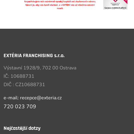
EXTÉRIA FRANCHISING s.r.o.
Výstavní 1928/9, 702 00 Ostrava
IČ: 10688731
DIČ : CZ10688731
e-mail: recepce@exteria.cz
720 023 709
Nejčastější dotzy