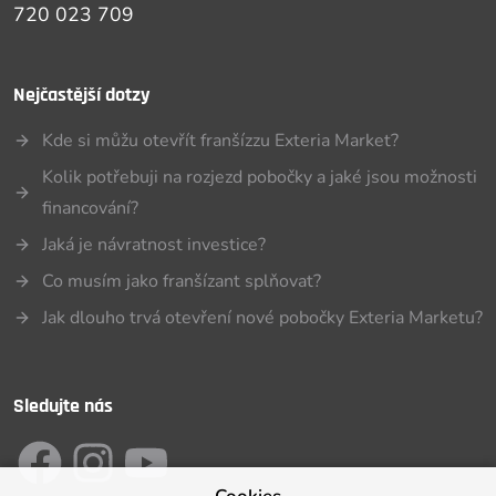
720 023 709
Nejčastější dotzy
Kde si můžu otevřít franšízzu Exteria Market?
Kolik potřebuji na rozjezd pobočky a jaké jsou možnosti
financování?
Jaká je návratnost investice?
Co musím jako franšízant splňovat?
Jak dlouho trvá otevření nové pobočky Exteria Marketu?
Sledujte nás