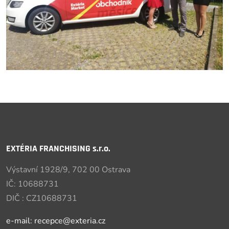
EXTÉRIA FRANCHISING s.r.o.
Výstavní 1928/9, 702 00 Ostrava
IČ: 10688731
DIČ : CZ10688731
e-mail: recepce@exteria.cz