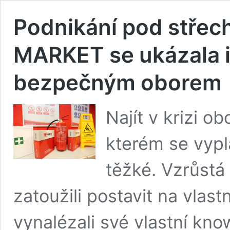
Podnikání pod střec
MARKET se ukázala i
bezpečným oborem
Najít v krizi ob
kterém se vypl
těžké. Vzrůstá
zatoužili postavit na vlast
vynalézali své vlastní kno