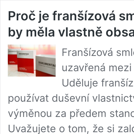
Proč je franšízová sm
by měla vlastně obs
Franšízová sml
uzavřená mezi 
Uděluje franší
používat duševní vlastnict
výměnou za předem stano
Uvažujete o tom, že si zal