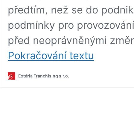
předtím, než se do podniká
podmínky pro provozování 
před neoprávněnými změn
Proč
Pokračování textu
je
franšízová
smlouva
Extéria Franchising s.r.o.
tak
důležitá
a co
by
měla
vlastně
obsahovat?