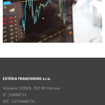
EXTÉRIA FRANCHISING s.r.o.
Výstavní 1928/9, 702 00 Ostrava
IČ: 10688731
DIČ : CZ10688731