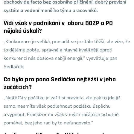
obchody de facto bez osobního přičinění, dobrý provizní
systém a vedení menšího týmu pracovníků.
Vidí však v podnikání v oboru BOZP a PO
nějaká úskalí?
„Konkurence je veliká, prosadit se je stále těžší, ale vize, že
to děláme dobře, správně a hlavně kvalitněji oproti
konkurenci nás doslova nabíjí energií,“ vysvětluje pan
Sedláček.
Co bylo pro pana Sedláčka nejtěžší v jeho
začátcích?
„Nejtěžší v počátku je zažít si pravidla, ale pak to jde již
samo, nesmíte však podlehnout pozlátku úspěchu
a vypnout. Franšízor mi však v mých začátcích ochotně
pomáhal, bez jeho rad by to nefungovalo.“