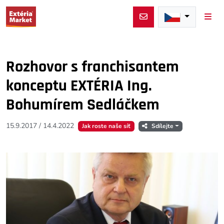
Men
Rozhovor s franchisantem
konceptu EXTÉRIA Ing.
Bohumírem Sedláčkem
15.9.2017
/
14.4.2022
Jak roste naše síť
Sdílejte