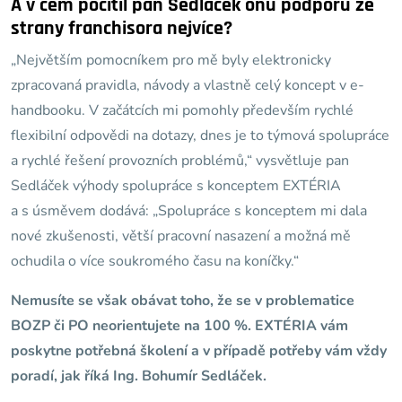
A v čem pocítil pan Sedláček onu podporu ze
strany franchisora nejvíce?
„Největším pomocníkem pro mě byly elektronicky
zpracovaná pravidla, návody a vlastně celý koncept v e-
handbooku. V začátcích mi pomohly především rychlé
flexibilní odpovědi na dotazy, dnes je to týmová spolupráce
a rychlé řešení provozních problémů,“ vysvětluje pan
Sedláček výhody spolupráce s konceptem EXTÉRIA
a s úsměvem dodává: „Spolupráce s konceptem mi dala
nové zkušenosti, větší pracovní nasazení a možná mě
ochudila o více soukromého času na koníčky.“
Nemusíte se však obávat toho, že se v problematice
BOZP či PO neorientujete na 100 %. EXTÉRIA vám
poskytne potřebná školení a v případě potřeby vám vždy
poradí, jak říká Ing. Bohumír Sedláček.