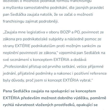
dozvěděl o možnosti podnikat formou franchisingu
a myšlenka samostatného podnikání, dle jasných pravidel
pan Sedláčka zaujala natolik, že se začal o možnosti
franchisingu zajímat podrobněji.
„Zaujala mne legislativa v oboru BOZP a PO, povinnost ze
zákona pro podnikatelské subjekty a následně pomoc ze
strany EXTÉRIE podnikatelům proti možným sankcím za
neplnění povinnosti ze zákona,“ vzpomíná pan Sedláček na
své seznámení s konceptem EXTÉRIA a dodává:
„Profesionální přístup od prvního setkání, velice příjemné
jednání, přijatelné podmínky a nakonec i pozitivní reference
byly důvody, proč jsem si koncept EXTÉRIA vybral.“
Pana Sedláčka zaujala na spolupráci se konceptem
EXTÉRIA především možnost dobrého výdělku, poměrně
rychlá návratnost vložených prostředků, opakující se