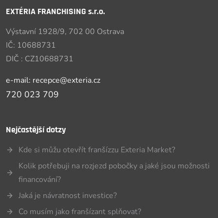
EXTÉRIA FRANCHISING s.r.o.
Výstavní 1928/9, 702 00 Ostrava
IČ: 10688731
DIČ : CZ10688731
e-mail: recepce@exteria.cz
720 023 709
Nejčastější dotzy
Kde si můžu otevřít franšízzu Exteria Market?
Kolik potřebuji na rozjezd pobočky a jaké jsou možnosti
financování?
Jaká je návratnost investice?
Co musím jako franšízant splňovat?