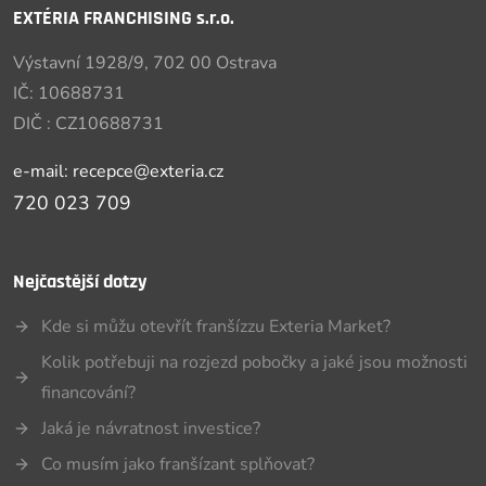
EXTÉRIA FRANCHISING s.r.o.
Výstavní 1928/9, 702 00 Ostrava
IČ: 10688731
DIČ : CZ10688731
e-mail: recepce@exteria.cz
720 023 709
Nejčastější dotzy
Kde si můžu otevřít franšízzu Exteria Market?
Kolik potřebuji na rozjezd pobočky a jaké jsou možnosti
financování?
Jaká je návratnost investice?
Co musím jako franšízant splňovat?