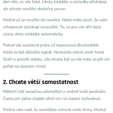
den víte, co vás čeká. Úkoly zvládáte a výsledky přicházejí,
ale přesto necítíte skutečný posun.
Možná už se neučíte nic nového. Nebo máte pocit, že vaše
schopnosti zůstávají nevyužité. To, co pro vás dřív byla
výzva, dnes zvládáte automaticky.
Pokud vás současná práce už neposouvá dlouhodobě,
může to být důležitý signál. Nemusíte měnit směr hned.
Stačí si položit otázku, zda chcete být za rok nebo za pět let
pořád na stejném místě.
2. Chcete větší samostatnost
Někteří lidé nezačnou přemýšlet o změně kvůli penězům.
Často jim začne chybět větší vliv na vlastní rozhodnutí.
Možná vám vadí, že nemůžete ovlivnit směr firmy. Možná