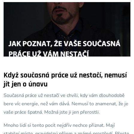
Když současná práce už nestačí, nemusí
jít jen o únavu
Současná práce už nestačí ve chvíli, kdy vám dlouhodobě
bere víc energie, než vám dává. Nemusí to znamenat, že je
vaše práce špatná. Možná jste ji jen přerostli.
Mnoho lidí si tento pocit nejdřív nechce přiznat. Mají
stabilní místo, pravidelný příjem a známé prostředí. Přesto