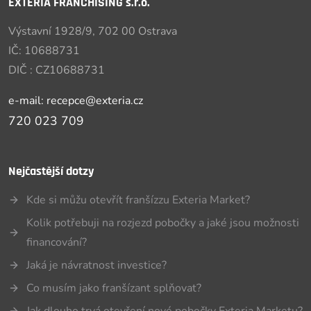
EXTÉRIA FRANCHISING s.r.o.
Výstavní 1928/9, 702 00 Ostrava
IČ: 10688731
DIČ : CZ10688731
e-mail: recepce@exteria.cz
720 023 709
Nejčastější dotzy
Kde si můžu otevřít franšízzu Exteria Market?
Kolik potřebuji na rozjezd pobočky a jaké jsou možnosti
financování?
Jaká je návratnost investice?
Co musím jako franšízant splňovat?