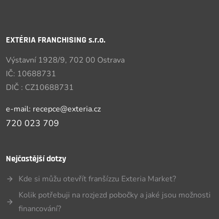
EXTÉRIA FRANCHISING s.r.o.
Výstavní 1928/9, 702 00 Ostrava
IČ: 10688731
DIČ : CZ10688731
e-mail: recepce@exteria.cz
720 023 709
Nejčastější dotzy
Kde si můžu otevřít franšízzu Exteria Market?
Kolik potřebuji na rozjezd pobočky a jaké jsou možnosti
financování?