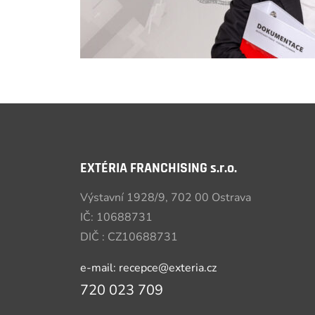
EXTÉRIA FRANCHISING s.r.o.
Výstavní 1928/9, 702 00 Ostrava
IČ: 10688731
DIČ : CZ10688731
e-mail: recepce@exteria.cz
720 023 709