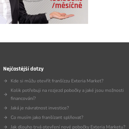
Nejčastější dotzy
Kde si můžu otevřít franšízzu Exteria Market?
Kolik potřebuji na rozjezd pobočky a jaké jsou možnosti
financování?
Jaká je návratnost investice?
Co musím jako franšízant splňovat?
Jak dlouho trvá otevření nové pobočky Exteria Marketu?