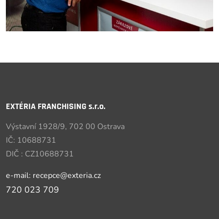
EXTÉRIA FRANCHISING s.r.o.
Výstavní 1928/9, 702 00 Ostrava
IČ: 10688731
DIČ : CZ10688731
e-mail: recepce@exteria.cz
720 023 709