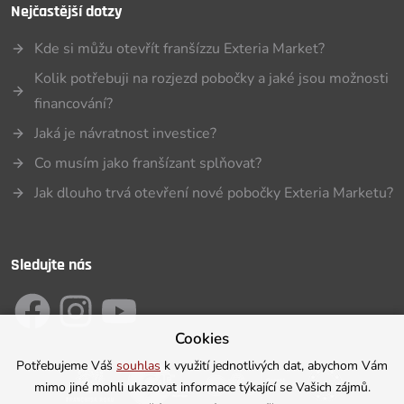
Nejčastější dotzy
Kde si můžu otevřít franšízzu Exteria Market?
Kolik potřebuji na rozjezd pobočky a jaké jsou možnosti
financování?
Jaká je návratnost investice?
Co musím jako franšízant splňovat?
Jak dlouho trvá otevření nové pobočky Exteria Marketu?
Sledujte nás
Cookies
Potřebujeme Váš
souhlas
k využití jednotlivých dat, abychom Vám
mimo jiné mohli ukazovat informace týkající se Vašich zájmů.