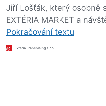
Jiří Lošťák, který osobně s
EXTÉRIA MARKET a návště
Zajímá
Pokračování textu
vás,
jak
celý
Extéria Franchising s.r.o.
franšízový
koncept
funguje?
Přijďte
se
dozvědět
víc