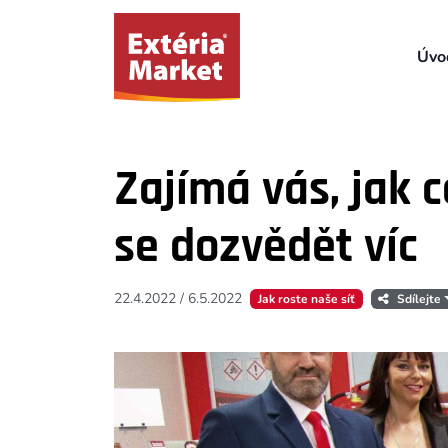
Úvo
Zajímá vás, jak 
se dozvědět víc
22.4.2022
/
6.5.2022
Jak roste naše síť
Sdílejte