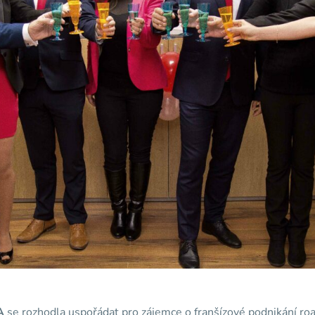
A
se rozhodla uspořádat pro zájemce o franšízové podnikání r