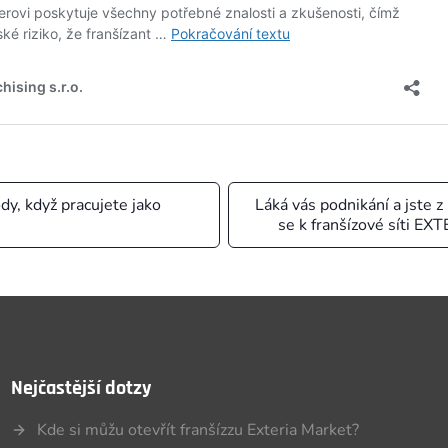
dy, když pracujete jako
Láká vás podnikání a jste z
se k franšízové síti 
Nejčastější dotzy
Kde si můžu otevřít franšízzu Exteria Market?