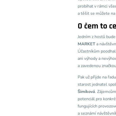
probíhat v rámci vše
a těšit se můžete na
O čem to c
Jedním z hostů bude
MARKET
a návštěvn
Účastníkům poodhalí 
ani výhody a nevýhod
a zavedenou značkou
Pak už přijde na řa
starost jednatel spo
Šimíková
. Zájemcům
potenciál pro konkré
fungujících provozo
a seznámí návštěvník