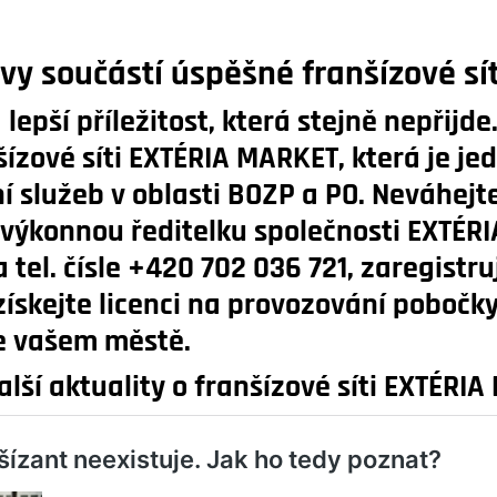
 vy součástí úspěšné franšízové sí
lepší příležitost, která stejně nepřijde.
šízové síti
EXTÉRIA MARKET, která je je
í služeb v oblasti BOZP a PO. Neváhejt
výkonnou ředitelku společnosti EXTÉRIA
tel. čísle +420 702 036 721, zaregistru
ískejte licenci na provozování pobočk
e vašem městě.
alší aktuality o franšízové síti EXTÉRI