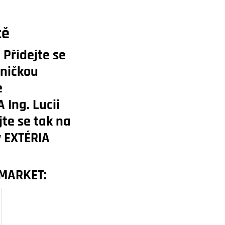
tě
 Přidejte se
dničkou
e
 Ing. Lucii
jte se tak na
y EXTÉRIA
A MARKET: