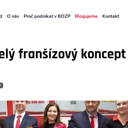
d
O nás
Proč podnikat v BOZP
Blogujeme
Kontakt
celý franšízový koncept