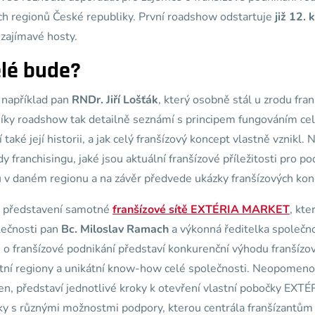
ch regionů České republiky. První roadshow odstartuje
již 12.
 zajímavé hosty.
elé bude?
 například pan
RNDr. Jiří Lošťák
, který osobně stál u zrodu fra
íky roadshow tak detailně seznámí s principem fungováním celé
také její historii, a jak celý franšízový koncept vlastně vznikl
y franchisingu, jaké jsou aktuální franšízové příležitosti pro 
 v daném regionu a na závěr předvede ukázky franšízových kon
du představení samotné
franšízové sítě EXTÉRIA MARKET
, kte
lečnosti pan
Bc.
Miloslav Ramach
a výkonná ředitelka společn
 o franšízové podnikání představí konkurenční výhodu franšízo
tní regiony a unikátní know-how celé společnosti. Neopomenou
ven, představí jednotlivé kroky k otevření vlastní pobočky E
y s různými možnostmi podpory, kterou centrála franšízantům 