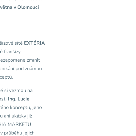
 května v Olomouci
nšízové sítě
EXTÉRIA
 franšízy.
. Nezapomene zmínit
podnikání pod známou
ceptů.
ré si vezmou na
osti
Ing.
Lucie
vého konceptu, jeho
 ani ukázky již
XTÉRIA MARKETU
v průběhu jejich