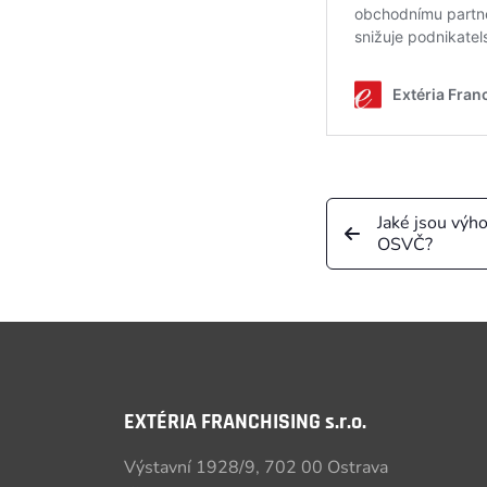
Jaké jsou výho
OSVČ?
EXTÉRIA FRANCHISING s.r.o.
Výstavní 1928/9, 702 00 Ostrava