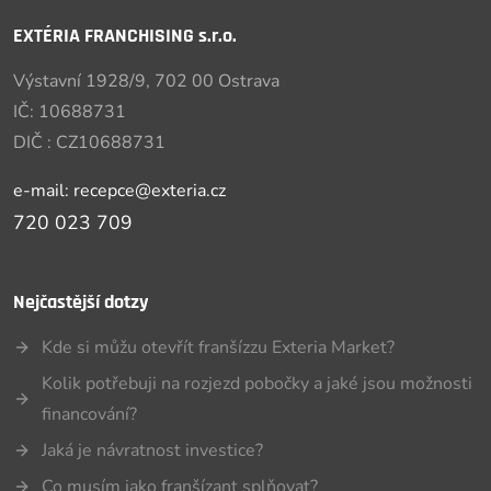
EXTÉRIA FRANCHISING s.r.o.
Výstavní 1928/9, 702 00 Ostrava
IČ: 10688731
DIČ : CZ10688731
e-mail: recepce@exteria.cz
720 023 709
Nejčastější dotzy
Kde si můžu otevřít franšízzu Exteria Market?
Kolik potřebuji na rozjezd pobočky a jaké jsou možnosti
financování?
Jaká je návratnost investice?
Co musím jako franšízant splňovat?