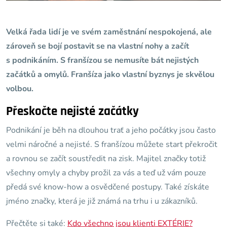
Velká řada lidí je ve svém zaměstnání nespokojená, ale
zároveň se bojí postavit se na vlastní nohy a začít
s podnikáním. S franšízou se nemusíte bát nejistých
začátků a omylů. Franšíza jako vlastní byznys je skvělou
volbou.
Přeskočte nejisté začátky
Podnikání je běh na dlouhou trať a jeho počátky jsou často
velmi náročné a nejisté. S franšízou můžete start překročit
a rovnou se začít soustředit na zisk. Majitel značky totiž
všechny omyly a chyby prožil za vás a teď už vám pouze
předá své know-how a osvědčené postupy. Také získáte
jméno značky, která je již známá na trhu i u zákazníků.
Přečtěte si také:
Kdo všechno jsou klienti EXTÉRIE?