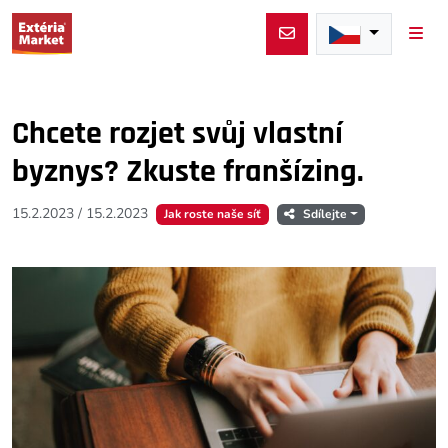
Men
Chcete rozjet svůj vlastní
byznys? Zkuste franšízing.
15.2.2023
/
15.2.2023
Jak roste naše síť
Sdílejte