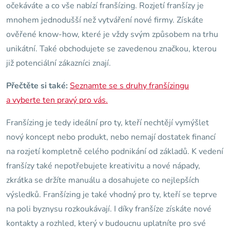
očekáváte a co vše nabízí franšízing. Rozjetí franšízy je
mnohem jednodušší než vytváření nové firmy. Získáte
ověřené know-how, které je vždy svým způsobem na trhu
unikátní. Také obchodujete se zavedenou značkou, kterou
již potenciální zákazníci znají.
Přečtěte si také:
Seznamte se s druhy franšízingu
a vyberte ten pravý pro vás.
Franšízing je tedy ideální pro ty, kteří nechtějí vymýšlet
nový koncept nebo produkt, nebo nemají dostatek financí
na rozjetí kompletně celého podnikání od základů. K vedení
franšízy také nepotřebujete kreativitu a nové nápady,
zkrátka se držíte manuálu a dosahujete co nejlepších
výsledků. Franšízing je také vhodný pro ty, kteří se teprve
na poli byznysu rozkoukávají. I díky franšíze získáte nové
kontakty a rozhled, který v budoucnu uplatníte pro své