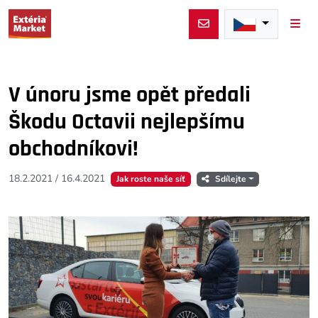
Men
V únoru jsme opět předali
Škodu Octavii nejlepšímu
obchodníkovi!
18.2.2021
/
16.4.2021
Jak roste naše síť
Sdílejte