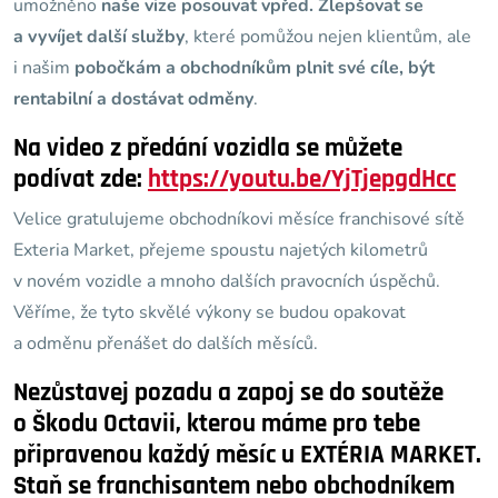
umožněno
naše vize posouvat vpřed. Zlepšovat se
a vyvíjet další služby
, které pomůžou nejen klientům, ale
i našim
pobočkám a obchodníkům plnit své cíle, být
rentabilní a dostávat odměny
.
Na video z předání vozidla se můžete
podívat zde:
https://youtu.be/YjTjepgdHcc
Velice gratulujeme obchodníkovi měsíce franchisové sítě
Exteria Market, přejeme spoustu najetých kilometrů
v novém vozidle a mnoho dalších pravocních úspěchů.
Věříme, že tyto skvělé výkony se budou opakovat
a odměnu přenášet do dalších měsíců.
Nezůstavej pozadu a zapoj se do soutěže
o Škodu Octavii, kterou máme pro tebe
připravenou každý měsíc u
EXTÉRIA MARKET
.
Staň se franchisantem nebo obchodníkem