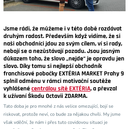
Jsme rádi, že můžeme i v této době rozdávat
druhým radost. Především když vidíme, že si
naši obchodníci jdou za svým cílem, ví si rady,
nebojí se a nezůstávají pozadu. Jsou jasným
důkazem toho, že slovo „nejde“ je opravdu jen
slovo. Díky tomu si nejlepší obchodník
franchisové pobočky EXTÉRIA MARKET Prahy 9
splnil odměnu v rámci motivační soutěže
vyhlášené
centrálou sítě EXTÉRIA
, a převzal
k užívaní Škodu Octavii ZDARMA.
Tato doba je pro mnohé z nás velice omezující, bojí se
riskovat, protože neví, co bude za nějakou chvíli. My jsme
však vděční, že nám i přes tuto covidovou situaci je