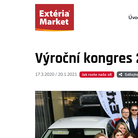
Úvo
Výroční kongres 
17.3.2020
/
20.1.2021
Jak roste naše síť
Sdílejt