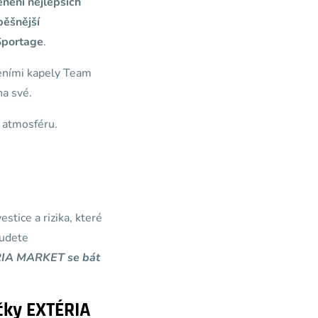
enění nejlepších
pěšnější
Sportage
.
peními kapely Team
na své.
 atmosféru.
stice a rizika, které
budete
TÉRIA MARKET se bát
čky EXTÉRIA