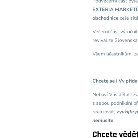
Podvečerní část byla
EXTÉRIA MARKETŮ, t
obchodnice
celé sít
Večerní část výročn
revival ze Slovenska
Všem účastníkům, za
Chcete se i Vy přid
Nebaví Vás dělat tzv.
s sebou podnikání př
realizovat,
využijte 
nemusíte
.
Chcete vědět