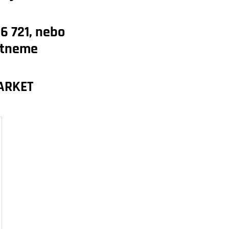
6 721
, nebo
ytneme
MARKET