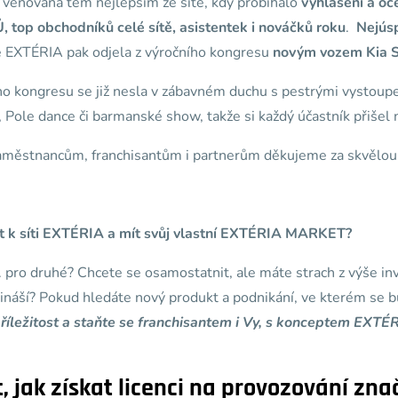
 věnovaná těm nejlepším ze sítě, kdy probíhalo
vyhlášení a oc
op obchodníků celé sítě, asistentek i nováčků roku
.
Nejús
ě EXTÉRIA pak odjela z výročního kongresu
novým vozem Kia 
ího kongresu se již nesla v zábavném duchu s pestrými vystou
, Pole dance či barmanské show, takže si každý účastník přišel 
městnancům, franchisantům i partnerům děkujeme za skvělou
at k síti EXTÉRIA a mít svůj vlastní EXTÉRIA MARKET?
 pro druhé? Chcete se osamostatnit, ale máte strach z výše inve
ináší? Pokud hledáte nový produkt a podnikání, ve kterém se 
příležitost a staňte se franchisantem i Vy, s konceptem EX
, jak získat licenci na provozování zna