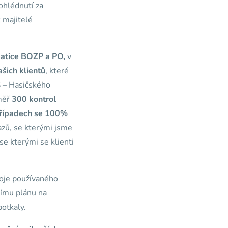
ohlédnutí za
k majitelé
atice BOZP a PO,
v
ašich klientů
, které
S
– Hasičského
éměř
300 kontrol
 případech se 100%
azů, se kterými jsme
e kterými se klienti
oje používaného
ímu plánu na
otkaly.