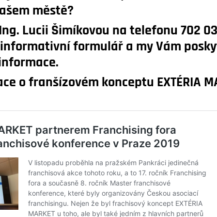
Vašem městě?
Ing. Lucii Šimíkovou
na telefonu
702 03
e informativní formulář a my Vám posk
informace.
mace o franšízovém konceptu EXTÉRIA 