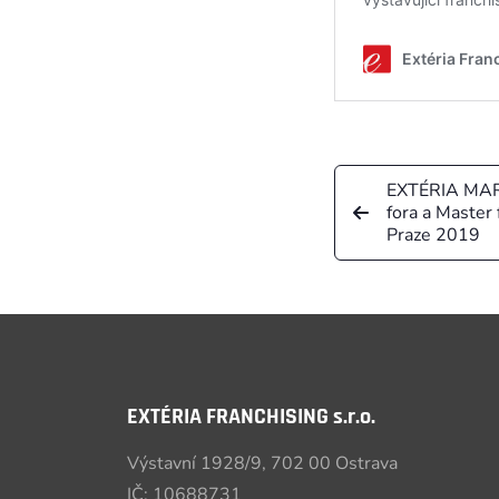
EXTÉRIA MARK
fora a Master
Praze 2019
EXTÉRIA FRANCHISING s.r.o.
Výstavní 1928/9, 702 00 Ostrava
IČ: 10688731