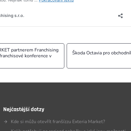
ET partnerem Franchising
Škoda Octavia pro obchodní
 franchisové konference v
Nejčastější dotzy
Kde si můžu otevřít franšízzu Exteria Market?