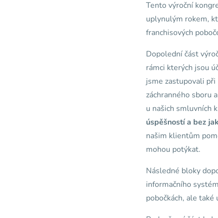
Tento výroční kongre
uplynulým rokem, kte
franchisových pobo
Dopolední část výro
rámci kterých jsou ú
jsme zastupovali při
záchranného sboru 
u našich smluvních k
úspěšností a bez ja
našim klientům pomoh
mohou potýkat.
Následné bloky dopo
informačního systém
pobočkách, ale také