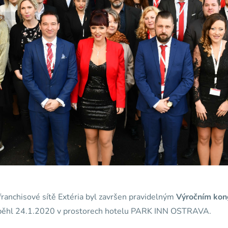
ranchisové sítě Extéria byl završen pravidelným
Výročním kon
oběhl 24.1.2020 v prostorech hotelu PARK INN OSTRAVA.