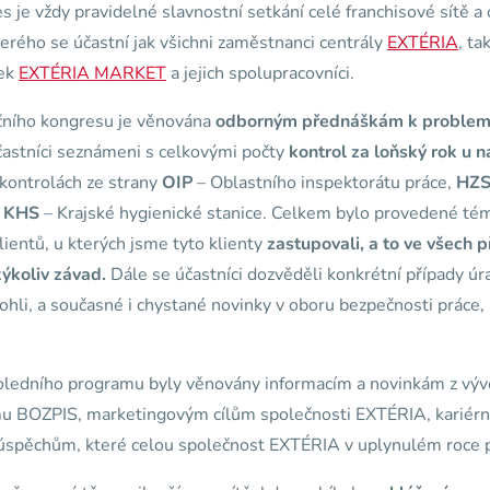
s je vždy pravidelné slavnostní setkání celé franchisové sítě a 
rého se účastní jak všichni zaměstnanci centrály
EXTÉRIA
, ta
ček
EXTÉRIA MARKET
a jejich spolupracovníci.
čního kongresu je věnována
odborným přednáškám k problem
častníci seznámeni s celkovými počty
kontrol za loňský rok u n
 kontrolách ze strany
OIP
– Oblastního inspektorátu práce,
HZ
a
KHS
– Krajské hygienické stanice. Celkem bylo provedené t
lientů, u kterých jsme tyto klienty
zastupovali, a to ve všech
kýkoliv závad.
Dále se účastníci dozvěděli konkrétní případy úr
li, a současné i chystané novinky v oboru bezpečnosti práce, s
ledního programu byly věnovány informacím a novinkám z výv
u BOZPIS, marketingovým cílům společnosti EXTÉRIA, kariérn
 úspěchům, které celou společnost EXTÉRIA v uplynulém roce p