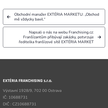
Obchodní manažer EXTÉRIA MARKETU: „Obchod
mě vždycky bavil.“
Napsali o nás na webu Franchising.cz:
Franšízantům přibývají zakázky, potvrzuje
ředitelka franšízové sítě EXTÉRIA MARKET
EXTÉRIA FRANCHISING s.r.o.
Výstavní 1928/9, 702 00 Ostrava
IČ: 10688731
DIČ : CZ10688731