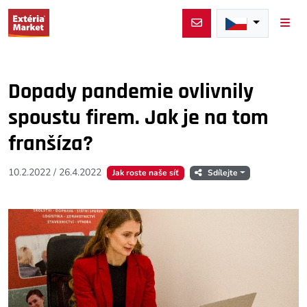
Men
Dopady pandemie ovlivnily
spoustu firem. Jak je na tom
franšíza?
10.2.2022
/
26.4.2022
Jak roste naše síť
Sdílejte