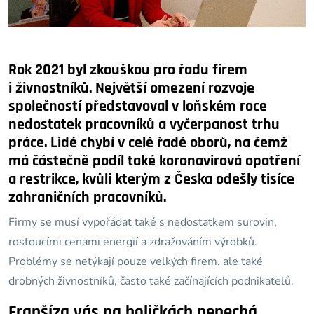
Rok 2021 byl zkouškou pro řadu firem
i živnostníků. Největší omezení rozvoje
společností představoval v loňském roce
nedostatek pracovníků a vyčerpanost trhu
práce. Lidé chybí v celé řadě oborů, na čemž
má částečně podíl také koronavirová opatření
a restrikce, kvůli kterým z Česka odešly tisíce
zahraničních pracovníků.
Firmy se musí vypořádat také s nedostatkem surovin,
rostoucími cenami energií a zdražováním výrobků.
Problémy se netýkají pouze velkých firem, ale také
drobných živnostníků, často také začínajících podnikatelů.
Franšíza vás na holičkách nenechá