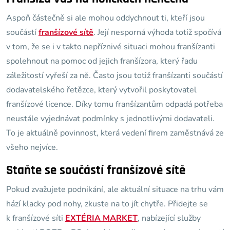
Aspoň částečně si ale mohou oddychnout ti, kteří jsou
součástí
franšízové sítě
. Její nesporná výhoda totiž spočívá
v tom, že se i v takto nepříznivé situaci mohou franšízanti
spolehnout na pomoc od jejich franšízora, který řadu
záležitostí vyřeší za ně. Často jsou totiž franšízanti součástí
dodavatelského řetězce, který vytvořil poskytovatel
franšízové licence. Díky tomu franšízantům odpadá potřeba
neustále vyjednávat podmínky s jednotlivými dodavateli.
To je aktuálně povinnost, která vedení firem zaměstnává ze
všeho nejvíce.
Staňte se součástí franšízové sítě
Pokud zvažujete podnikání, ale aktuální situace na trhu vám
hází klacky pod nohy, zkuste na to jít chytře. Přidejte se
k franšízové síti
EXTÉRIA MARKET
, nabízející služby