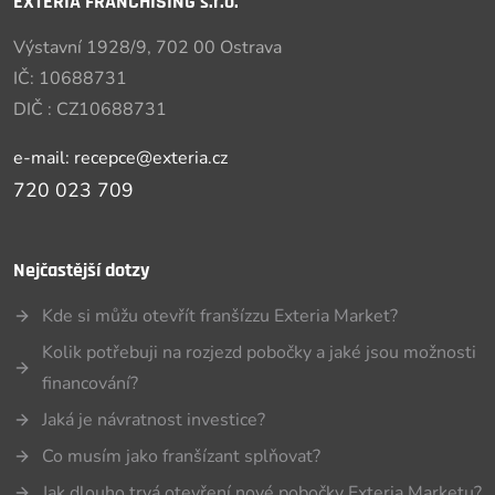
EXTÉRIA FRANCHISING s.r.o.
Výstavní 1928/9, 702 00 Ostrava
IČ: 10688731
DIČ : CZ10688731
e-mail: recepce@exteria.cz
720 023 709
Nejčastější dotzy
Kde si můžu otevřít franšízzu Exteria Market?
Kolik potřebuji na rozjezd pobočky a jaké jsou možnosti
financování?
Jaká je návratnost investice?
Co musím jako franšízant splňovat?
Jak dlouho trvá otevření nové pobočky Exteria Marketu?