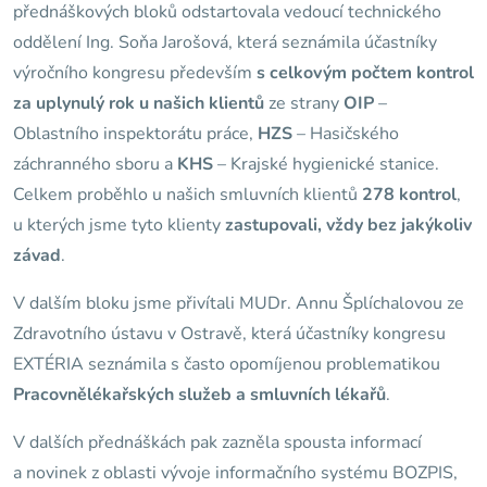
přednáškových bloků odstartovala vedoucí technického
oddělení Ing. Soňa Jarošová, která seznámila účastníky
výročního kongresu především
s celkovým počtem kontrol
za uplynulý rok u našich klientů
ze strany
OIP
–
Oblastního inspektorátu práce,
HZS
– Hasičského
záchranného sboru a
KHS
– Krajské hygienické stanice.
Celkem proběhlo u našich smluvních klientů
278 kontrol
,
u kterých jsme tyto klienty
zastupovali, vždy bez jakýkoliv
závad
.
V dalším bloku jsme přivítali MUDr. Annu Šplíchalovou ze
Zdravotního ústavu v Ostravě, která účastníky kongresu
EXTÉRIA seznámila s často opomíjenou problematikou
Pracovnělékařských služeb a smluvních lékařů
.
V dalších přednáškách pak zazněla spousta informací
a novinek z oblasti vývoje informačního systému BOZPIS,