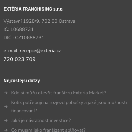
EXTÉRIA FRANCHISING s.r.o.
Výstavní 1928/9, 702 00 Ostrava
IČ: 10688731
DIČ : CZ10688731
e-mail: recepce@exteria.cz
720 023 709
Nejčastější dotzy
Kde si můžu otevřít franšízzu Exteria Market?
Kolik potřebuji na rozjezd pobočky a jaké jsou možnosti
financování?
Jaká je návratnost investice?
Co musím jako franšízant splňovat?