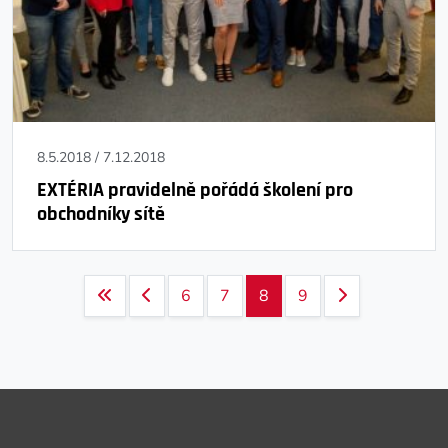
8.5.2018
/
7.12.2018
EXTÉRIA pravidelně pořádá školení pro
obchodníky sítě
Page navigation
Page
Page
Current Page
Page
6
7
8
9