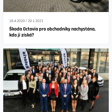
16.4.2020
/
20.1.2021
Škoda Octavia pro obchodníky nachystána,
kdo ji získá?